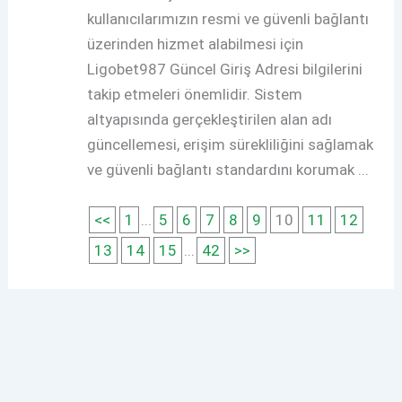
kullanıcılarımızın resmi ve güvenli bağlantı
üzerinden hizmet alabilmesi için
Ligobet987 Güncel Giriş Adresi bilgilerini
takip etmeleri önemlidir. Sistem
altyapısında gerçekleştirilen alan adı
güncellemesi, erişim sürekliliğini sağlamak
ve güvenli bağlantı standardını korumak ...
<<
1
...
5
6
7
8
9
10
11
12
13
14
15
...
42
>>