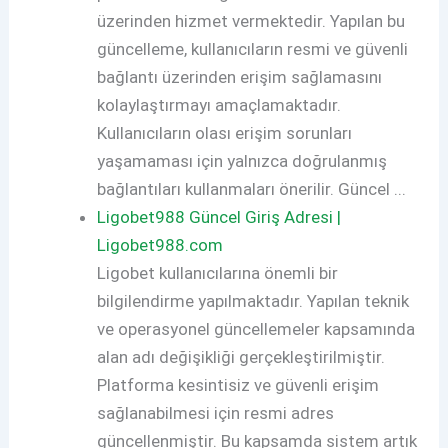
üzerinden hizmet vermektedir. Yapılan bu
güncelleme, kullanıcıların resmi ve güvenli
bağlantı üzerinden erişim sağlamasını
kolaylaştırmayı amaçlamaktadır.
Kullanıcıların olası erişim sorunları
yaşamaması için yalnızca doğrulanmış
bağlantıları kullanmaları önerilir. Güncel ...
Ligobet988 Güncel Giriş Adresi |
Ligobet988.com
Ligobet kullanıcılarına önemli bir
bilgilendirme yapılmaktadır. Yapılan teknik
ve operasyonel güncellemeler kapsamında
alan adı değişikliği gerçekleştirilmiştir.
Platforma kesintisiz ve güvenli erişim
sağlanabilmesi için resmi adres
güncellenmiştir. Bu kapsamda sistem artık