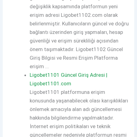
değişiklik kapsamında platformun yeni
erişim adresi Ligobet1102.com olarak
belirlenmiştir. Kullanıcıların güncel ve doğru
bağlantı üzerinden giriş yapmaları, hesap
güvenliği ve erişim sürekliliği açısından
önem taşımaktadır. Ligobet1102 Güncel
Giriş Bilgisi ve Resmi Erişim Platforma
erişim ...
Ligobet1101 Güncel Giriş Adresi |
Ligobet1101.com
Ligobet1101 platformuna erişim
konusunda yaşanabilecek olası karışıklıkları
önlemek amacıyla alan adı güncellemesi
hakkında bilgilendirme yapılmaktadır.
İnternet erişim politikaları ve teknik
güncellemeler nedeniyle platformun resmi