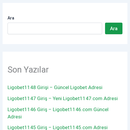
Ara
Ara
Son Yazılar
Ligobet1148 Girişi – Güncel Ligobet Adresi
Ligobet1147 Giriş – Yeni Ligobet1147.com Adresi
Ligobet1146 Giriş – Ligobet1146.com Güncel
Adresi
Ligobet1145 Giriş – Ligobet1145.com Adresi