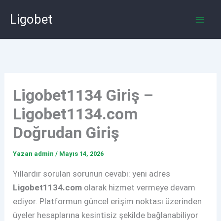
İçeriğe
Ligobet
atla
Ligobet1134 Giriş –
Ligobet1134.com
Doğrudan Giriş
Yazan
admin
/
Mayıs 14, 2026
Yıllardır sorulan sorunun cevabı: yeni adres
Ligobet1134.com
olarak hizmet vermeye devam
ediyor. Platformun güncel erişim noktası üzerinden
üyeler hesaplarına kesintisiz şekilde bağlanabiliyor