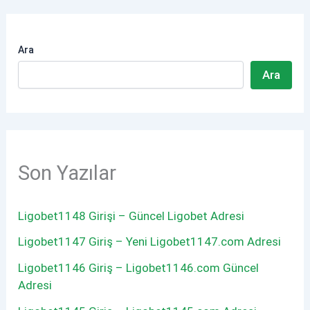
Ara
Ara
Son Yazılar
Ligobet1148 Girişi – Güncel Ligobet Adresi
Ligobet1147 Giriş – Yeni Ligobet1147.com Adresi
Ligobet1146 Giriş – Ligobet1146.com Güncel
Adresi