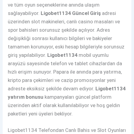
ve tüm oyun seçeneklerine anında ulaşım
sağlayabiliyor.
Ligobet1134 Güncel Giriş
adresi
üzerinden slot makineleri, canlı casino masaları ve
spor bahisleri sorunsuz şekilde açılıyor. Adres
değişikliği sonrası kullanıcı bilgileri ve bakiyeler
tamamen korunuyor, eski hesap bilgileriyle sorunsuz
giriş yapılabiliyor.
Ligobet1134
mobil uyumlu
arayüzü sayesinde telefon ve tablet cihazlardan da
hızlı erişim sunuyor. Papara ile anında para yatırma,
kripto para çekimleri ve cazip promosyonlar yeni
adreste eksiksiz şekilde devam ediyor.
Ligobet1134
yatırım bonusu
kampanyaları güncel platform
üzerinden aktif olarak kullanılabiliyor ve hoş geldin
paketleri yeni üyeleri bekliyor.
Ligobet1134 Telefondan Canlı Bahis ve Slot Oyunları