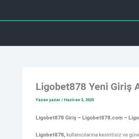
İçeriğe
atla
Ligobet878 Yeni Giriş 
Yazan
yazar
/
Haziran 3, 2025
Ligobet878 Giriş – Ligobet878.com – Lig
Ligobet878,
kullanıcılarına kesintisiz ve güv