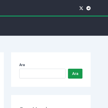
Ara
Ara